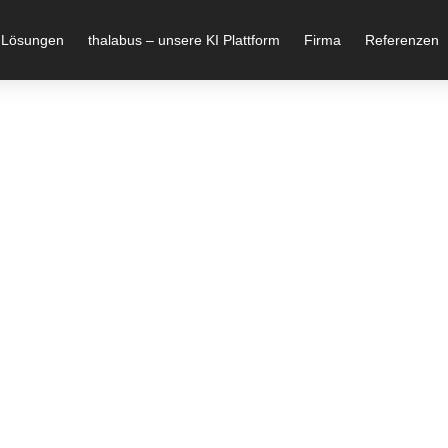
 Lösungen
thalabus – unsere KI Plattform
Firma
Referenzen
 Devoteam
That T2b Is
chitecture &
 Switzerland
er 1st May