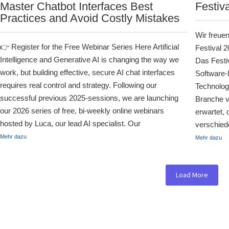
Master Chatbot Interfaces Best
Festiv
Practices and Avoid Costly Mistakes
Wir freue
👉 Register for the Free Webinar Series Here Artificial
Festival 
Intelligence and Generative AI is changing the way we
Das Festiv
work, but building effective, secure AI chat interfaces
Software-
requires real control and strategy. Following our
Technologi
successful previous 2025-sessions, we are launching
Branche v
our 2026 series of free, bi-weekly online webinars
erwartet, 
hosted by Luca, our lead AI specialist. Our
verschied
Mehr dazu
Mehr dazu
Load More