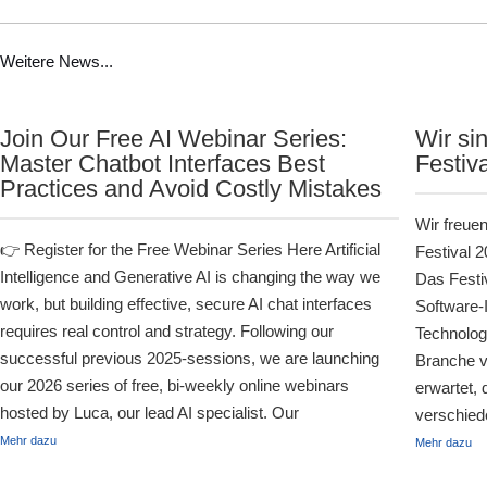
Weitere News...
Join Our Free AI Webinar Series:
Wir si
Master Chatbot Interfaces Best
Festiv
Practices and Avoid Costly Mistakes
Wir freue
👉 Register for the Free Webinar Series Here Artificial
Festival 
Intelligence and Generative AI is changing the way we
Das Festiv
work, but building effective, secure AI chat interfaces
Software-
requires real control and strategy. Following our
Technologi
successful previous 2025-sessions, we are launching
Branche v
our 2026 series of free, bi-weekly online webinars
erwartet, 
hosted by Luca, our lead AI specialist. Our
verschied
Mehr dazu
Mehr dazu