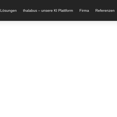
 Lösungen
thalabus – unsere KI Plattform
Firma
Referenzen
 Science
 Team