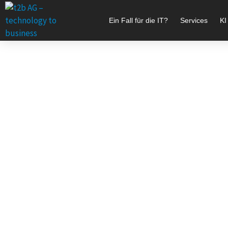
Zum
Inhalt
Ein Fall für die IT?
Services
KI
springen
June’22: Data
Nearshore