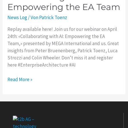
Empowering the EA Team
24th:
Collaborating
News Log
/ Von
Patrick Toenz
with
AI:
Replay available here! Join us for our webinar on April
Empowering
24th: «Collaborating with AI: Empowering the EA
the
Team,» presented by MEGA International and us. Great
EA
insights from Peter Bruenenberg, Patrick Toenz, Luca
Team
Strozzi and Colin Wheeler. Don’t miss it and register
here #EnterpriseArchitecture #AI
Read More »