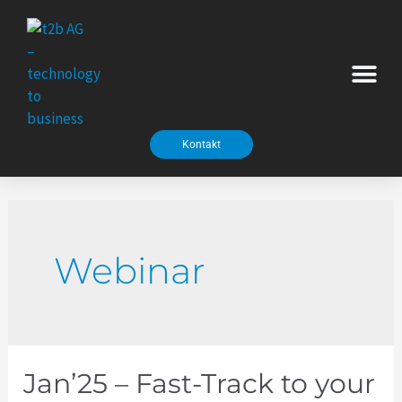
Zum
Inhalt
springen
thalabus – unsere KI Plattform
Kontakt
Webinar
Jan’25 – Fast-Track to your
Jan’25
–