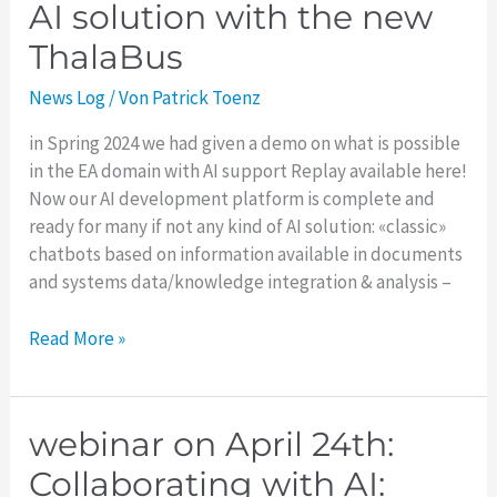
AI solution with the new
Fast-
ThalaBus
Track
to
News Log
/ Von
Patrick Toenz
your
AI
in Spring 2024 we had given a demo on what is possible
solution
in the EA domain with AI support Replay available here!
with
Now our AI development platform is complete and
the
ready for many if not any kind of AI solution: «classic»
new
chatbots based on information available in documents
ThalaBus
and systems data/knowledge integration & analysis –
Read More »
webinar on April 24th:
webinar
on
Collaborating with AI:
April